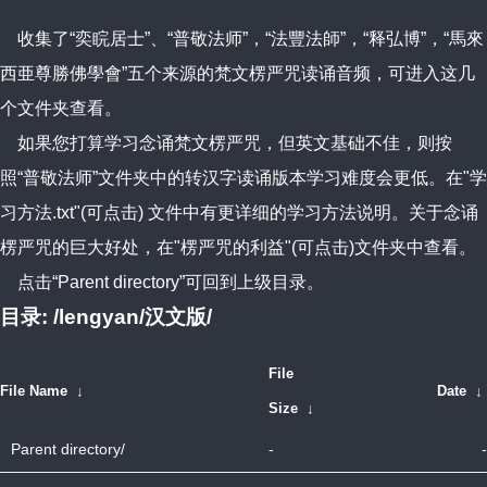
收集了“奕睆居士”、“普敬法师”，“法豐法師”，“释弘博”，“馬來
西亜尊勝佛學會”五个来源的梵文楞严咒读诵音频，可进入这几
个文件夹查看。
如果您打算学习念诵梵文楞严咒，但英文基础不佳，则按
照“普敬法师”文件夹中的转汉字读诵版本学习难度会更低。在
"学
习方法.txt"
(可点击) 文件中有更详细的学习方法说明。关于念诵
楞严咒的巨大好处，在
"楞严咒的利益"(可点击)
文件夹中查看。
点击
“Parent directory”
可回到上级目录。
目录: /lengyan/汉文版/
File
File Name
↓
Date
↓
Size
↓
Parent directory/
-
-